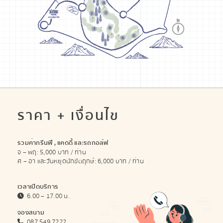
ราคา + เงื่อนไข
รวมค่ากรีนฟี , แคดดี้ และรถกอล์ฟ
จ – พฤ: 5,000 บาท / ท่าน
ศ – อา และวันหยุดนักขัตฤกษ์: 6,000 บาท / ท่าน
เวลาเปิดบริการ
6.00 – 17.00 น.
จองสนาม
087 549 7222